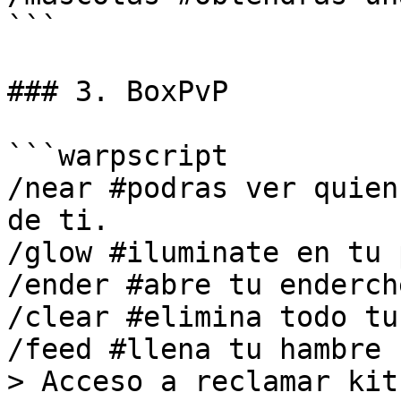
```

### 3. BoxPvP

```warpscript

/near #podras ver quien
de ti.

/glow #iluminate en tu 
/ender #abre tu enderch
/clear #elimina todo tu
/feed #llena tu hambre 
> Acceso a reclamar kit