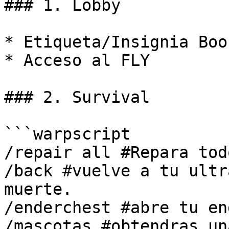
### 1. Lobby

* Etiqueta/Insignia Boos
* Acceso al FLY

### 2. Survival

```warpscript

/repair all #Repara tod
/back #vuelve a tu ultr
muerte.

/enderchest #abre tu en
/mascotas #obtendras un