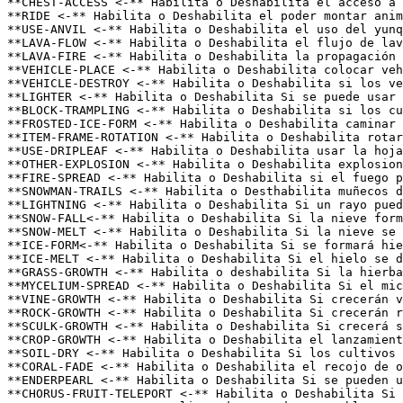
**CHEST-ACCESS <-** Habilita o Deshabilita el acceso a 
**RIDE <-** Habilita o Deshabilita el poder montar anim
**USE-ANVIL <-** Habilita o Deshabilita el uso del yunq
**LAVA-FLOW <-** Habilita o Deshabilita el flujo de lav
**LAVA-FIRE <-** Habilita o Deshabilita la propagación 
**VEHICLE-PLACE <-** Habilita o Deshabilita colocar veh
**VEHICLE-DESTROY <-** Habilita o Deshabilita si los ve
**LIGHTER <-** Habilita o Deshabilita Si se puede usar 
**BLOCK-TRAMPLING <-** Habilita o Deshabilita si los cu
**FROSTED-ICE-FORM <-** Habilita o Deshabilita caminar 
**ITEM-FRAME-ROTATION <-** Habilita o Deshabilita rotar
**USE-DRIPLEAF <-** Habilita o Deshabilita usar la hoja
**OTHER-EXPLOSION <-** Habilita o Deshabilita explosion
**FIRE-SPREAD <-** Habilita o Deshabilita si el fuego p
**SNOWMAN-TRAILS <-** Habilita o Desthabilita muñecos d
**LIGHTNING <-** Habilita o Deshabilita Si un rayo pued
**SNOW-FALL<-** Habilita o Deshabilita Si la nieve form
**SNOW-MELT <-** Habilita o Deshabilita Si la nieve se derretirá.                                                                                                                                                                                                                          
**ICE-FORM<-** Habilita o Deshabilita Si se formará hie
**ICE-MELT <-** Habilita o Deshabilita Si el hielo se d
**GRASS-GROWTH <-** Habilita o deshabilita Si la hierba
**MYCELIUM-SPREAD <-** Habilita o Deshabilita Si el mic
**VINE-GROWTH <-** Habilita o Deshabilita Si crecerán v
**ROCK-GROWTH <-** Habilita o Deshabilita Si crecerán r
**SCULK-GROWTH <-** Habilita o Deshabilita Si crecerá s
**CROP-GROWTH <-** Habilita o Deshabilita el lanzamient
**SOIL-DRY <-** Habilita o Deshabilita Si los cultivos 
**CORAL-FADE <-** Habilita o Deshabilita el recojo de o
**ENDERPEARL <-** Habilita o Deshabilita Si se pueden u
**CHORUS-FRUIT-TELEPORT <-** Habilita o Deshabilita Si las frutas del coro se pueden usar para teletransportarse. 