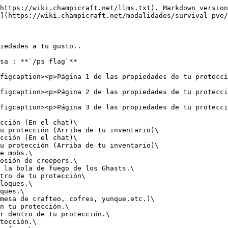
https://wiki.champicraft.net/llms.txt). Markdown version
](https://wiki.champicraft.net/modalidades/survival-pve/
iedades a tu gusto..

sa : **`/ps flag`**

figcaption><p>Página 1 de las propiedades de tu protecci
figcaption><p>Página 2 de las propiedades de tu protecci
figcaption><p>Página 3 de las propiedades de tu protecci
cción (En el chat)\

u protección (Arriba de tu inventario)\

cción (En el chat)\

u protección (Arriba de tu inventario)\

e mobs.\

osión de creepers.\

 la bola de fuego de los Ghasts.\

tro de tu protección\

loques.\

ques.\

mesa de crafteo, cofres, yunque,etc.)\

n tu protección.\

r dentro de tu protección.\

tección.\
