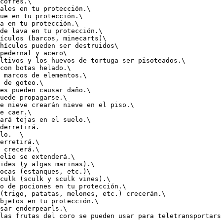
cofres.\

ales en tu protección.\

ue en tu protección.\

a en tu protección.\

de lava en tu protección.\

ículos (barcos, minecarts)\

hículos pueden ser destruidos\

pedernal y acero\

ltivos y los huevos de tortuga ser pisoteados.\

con botas helado.\

 marcos de elementos.\

 de goteo.\

es pueden causar daño.\

uede propagarse.\

e nieve crearán nieve en el piso.\

e caer.\

ará tejas en el suelo.\

                                                    
lo.  \

erretirá.\

 crecerá.\

elio se extenderá.\

ides (y algas marinas).\

ocas (estanques, etc.)\

culk (sculk y sculk vines).\

o de pociones en tu protección.\

(trigo, patatas, melones, etc.) crecerán.\

bjetos en tu protección.\

sar enderpearls.\

                                                                                                                    