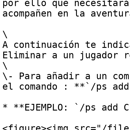
por ello que necesitará
acompañen en la aventur
\

A continuación te indic
Eliminar a un jugador r
\

\- Para añadir a un com
el comando : **`/ps add
* **EJEMPLO: `/ps add C
<figure><img src="/file